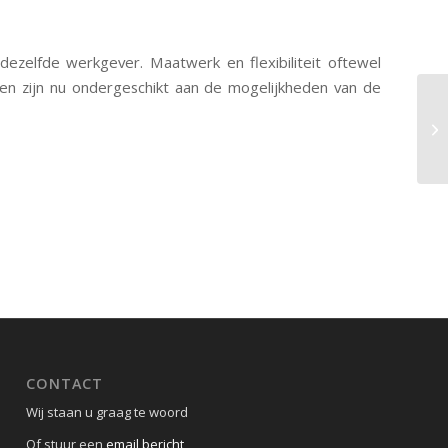
ezelfde werkgever. Maatwerk en flexibiliteit oftewel
en zijn nu ondergeschikt aan de mogelijkheden van de
Hy
CONTACT
Wij staan u graag te woord
Of stuur een
email bericht