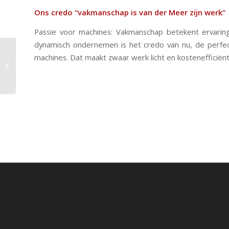
Ons credo “vakmanschap is van der Meer zijn werk”
Passie voor machines: Vakmanschap betekent ervaring
dynamisch ondernemen is het credo van nu, de perfec
machines. Dat maakt zwaar werk licht en kostenefficië
404