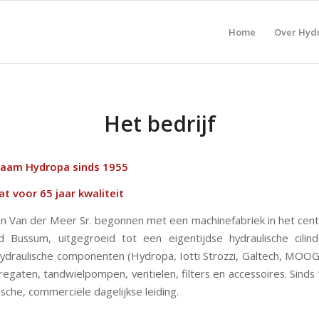
Home
Over Hyd
Het bedrijf
 naam Hydropa sinds 1955
 voor 65 jaar kwaliteit
len Van der Meer Sr. begonnen met een machinefabriek in het cen
ed Bussum, uitgegroeid tot een eigentijdse hydraulische cil
draulische componenten (Hydropa, Iotti Strozzi, Galtech, MOOG, 
gaten, tandwielpompen, ventielen, filters en accessoires. Sind
sche, commerciële dagelijkse leiding.