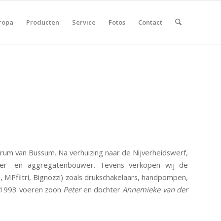
ropa
Producten
Service
Fotos
Contact
trum van Bussum. Na verhuizing naar de Nijverheidswerf,
inder- en aggregatenbouwer. Tevens verkopen wij de
MPfiltri, Bignozzi) zoals drukschakelaars, handpompen,
s 1993 voeren zoon
Peter
en dochter
Annemieke van der