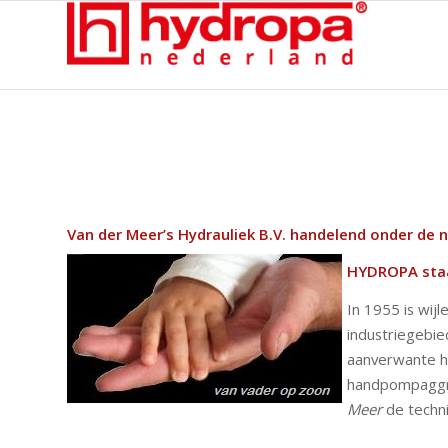
Van der Meer’s Hydrauliek B.V. handelend onder de
HYDROPA staat
In 1955 is wij
industriegebi
aanverwante hy
handpompaggre
Meer
de techni