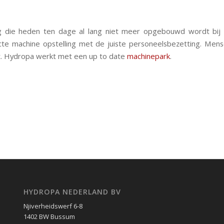
 die heden ten dage al lang niet meer opgebouwd wordt bij d
te machine opstelling met de juiste personeelsbezetting. Mens
nt. Hydropa werkt met een up to date
machinepark
.
HYDROPA NEDERLAND BV
Njiverheidswerf 6-8
1402 BW Bussum