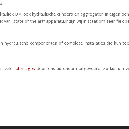
d.
auliek B.V. ook hydraulische cilinders en aggregaten in eigen b
 van “state of the art” apparatuur zijn wij in staat om zeer flexib
 hydraulische componenten of complete installaties die hun to
n vele
fabricages
door ons autonoom uitgevoerd. Zo kunnen wij