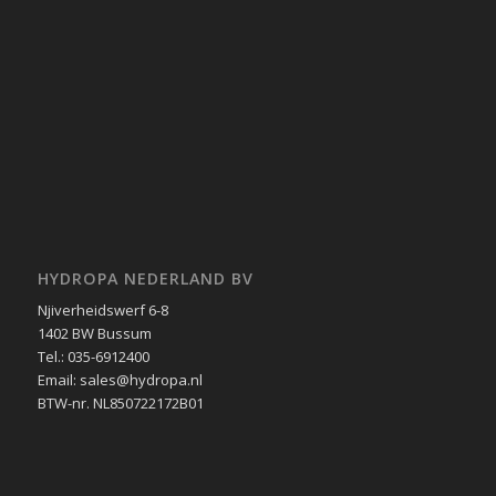
HYDROPA NEDERLAND BV
Njiverheidswerf 6-8
1402 BW Bussum
Tel.: 035-6912400
Email: sales@hydropa.nl
BTW-nr. NL850722172B01